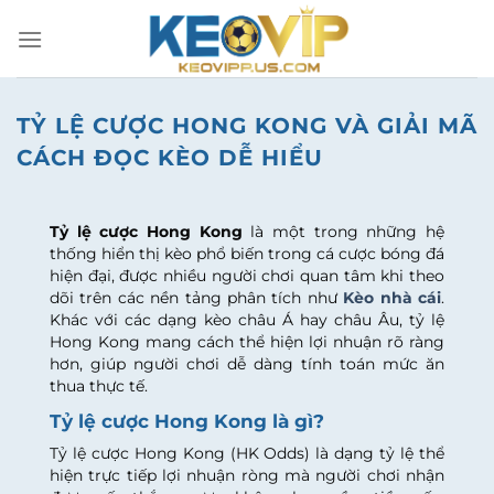
Bỏ
qua
×
nội
dung
TỶ LỆ CƯỢC HONG KONG VÀ GIẢI MÃ
CÁCH ĐỌC KÈO DỄ HIỂU
Tỷ lệ cược Hong Kong
là một trong những hệ
thống hiển thị kèo phổ biến trong cá cược bóng đá
hiện đại, được nhiều người chơi quan tâm khi theo
dõi trên các nền tảng phân tích như
Kèo nhà cái
.
Khác với các dạng kèo châu Á hay châu Âu, tỷ lệ
Hong Kong mang cách thể hiện lợi nhuận rõ ràng
hơn, giúp người chơi dễ dàng tính toán mức ăn
thua thực tế.
Tỷ lệ cược Hong Kong là gì?
Tỷ lệ cược Hong Kong (HK Odds) là dạng tỷ lệ thể
hiện trực tiếp lợi nhuận ròng mà người chơi nhận