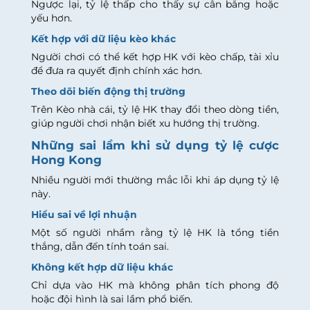
Ngược lại, tỷ lệ thấp cho thấy sự cân bằng hoặc
yếu hơn.
Kết hợp với dữ liệu kèo khác
Người chơi có thể kết hợp HK với kèo chấp, tài xỉu
để đưa ra quyết định chính xác hơn.
Theo dõi biến động thị trường
Trên Kèo nhà cái, tỷ lệ HK thay đổi theo dòng tiền,
giúp người chơi nhận biết xu hướng thị trường.
Những sai lầm khi sử dụng tỷ lệ cược
Hong Kong
Nhiều người mới thường mắc lỗi khi áp dụng tỷ lệ
này.
Hiểu sai về lợi nhuận
Một số người nhầm rằng tỷ lệ HK là tổng tiền
thắng, dẫn đến tính toán sai.
Không kết hợp dữ liệu khác
Chỉ dựa vào HK mà không phân tích phong độ
hoặc đội hình là sai lầm phổ biến.