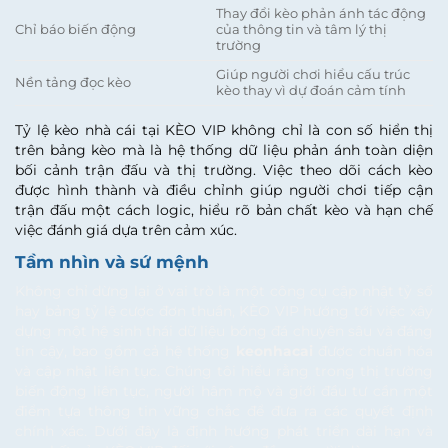
Thay đổi kèo phản ánh tác động
Chỉ báo biến động
của thông tin và tâm lý thị
trường
Giúp người chơi hiểu cấu trúc
Nền tảng đọc kèo
kèo thay vì dự đoán cảm tính
Tỷ lệ kèo nhà cái tại KÈO VIP không chỉ là con số hiển thị
trên bảng kèo mà là hệ thống dữ liệu phản ánh toàn diện
bối cảnh trận đấu và thị trường. Việc theo dõi cách kèo
được hình thành và điều chỉnh giúp người chơi tiếp cận
trận đấu một cách logic, hiểu rõ bản chất kèo và hạn chế
việc đánh giá dựa trên cảm xúc.
Tầm nhìn và sứ mệnh
Không chỉ dừng lại ở vai trò là một công cụ cập nhật tỷ số
hay bảng tỷ lệ cược đơn thuần, KÈO VIP hướng tới việc xây
dựng một hệ sinh thái dữ liệu bóng đá chuyên sâu và đáng
tin cậy, bao gồm cả hệ thống
keonhacai
được chuẩn hóa
và cập nhật liên tục. Chúng tôi hiểu rằng trong thị trường
biến động liên tục, người hâm mộ và giới đầu tư cần một
điểm tựa thông tin vững chắc để đưa ra các quyết định
chính xác. Dưới đây là định hướng phát triển dài hạn và