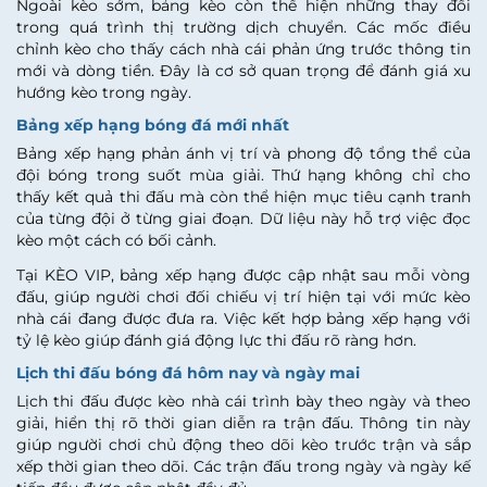
Ngoài kèo sớm, bảng kèo còn thể hiện những thay đổi
trong quá trình thị trường dịch chuyển. Các mốc điều
chỉnh kèo cho thấy cách nhà cái phản ứng trước thông tin
mới và dòng tiền. Đây là cơ sở quan trọng để đánh giá xu
hướng kèo trong ngày.
Bảng xếp hạng bóng đá mới nhất
Bảng xếp hạng phản ánh vị trí và phong độ tổng thể của
đội bóng trong suốt mùa giải. Thứ hạng không chỉ cho
thấy kết quả thi đấu mà còn thể hiện mục tiêu cạnh tranh
của từng đội ở từng giai đoạn. Dữ liệu này hỗ trợ việc đọc
kèo một cách có bối cảnh.
Tại KÈO VIP, bảng xếp hạng được cập nhật sau mỗi vòng
đấu, giúp người chơi đối chiếu vị trí hiện tại với mức kèo
nhà cái đang được đưa ra. Việc kết hợp bảng xếp hạng với
tỷ lệ kèo giúp đánh giá động lực thi đấu rõ ràng hơn.
Lịch thi đấu bóng đá hôm nay và ngày mai
Lịch thi đấu được kèo nhà cái trình bày theo ngày và theo
giải, hiển thị rõ thời gian diễn ra trận đấu. Thông tin này
giúp người chơi chủ động theo dõi kèo trước trận và sắp
xếp thời gian theo dõi. Các trận đấu trong ngày và ngày kế