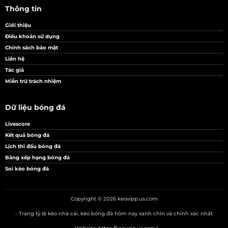
Thông tin
Giới thiệu
Điều khoản sử dụng
Chính sách bảo mật
Liên hệ
Tác giả
Miễn trừ trách nhiệm
Dữ liệu bóng đá
Livescore
Kết quả bóng đá
Lịch thi đấu bóng đá
Bảng xếp hạng bóng đá
Soi kèo bóng đá
Copyright © 2026 keovipp.us.com
- Trang tỷ lệ kèo nhà cái, kèo bóng đá hôm nay xanh chín và chính xác nhất