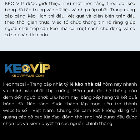
KÈO VIP được giới thiệu như một nền tảng theo dõi kèo
bóng đá tập trung vào dữ liệu và nhịp cập nhật. Trang cung
cấp bảng kèo, lịch thi đấu, kết quả và diễn biến trận đấu
theo thời gian thực. Việc tổ chức thông tin rõ ràng giúp
người chơi tiếp cận kèo nhà cái một cách chủ động và có
cơ sở phân tích hơn.
Keonhacai - Trang cập nhật tỷ lệ
kèo nhà cái
hôm nay nhanh
và chính xác nhất thị trường. Bên cạnh đó, hệ thống còn
đem đến người chơi: LTĐ hôm nay, bảng xếp hạng và kết quả
bóng đá. Nền tảng được thành lập mục tiêu trở thành
website số 1 Việt Nam. Chúng tôi cam kết không đăng tải
quảng cáo cờ bạc lừa đảo, đồng thời mọi nội dung đều được
chọn lọc và kiểm duyệt từ các nguồn chính thống.