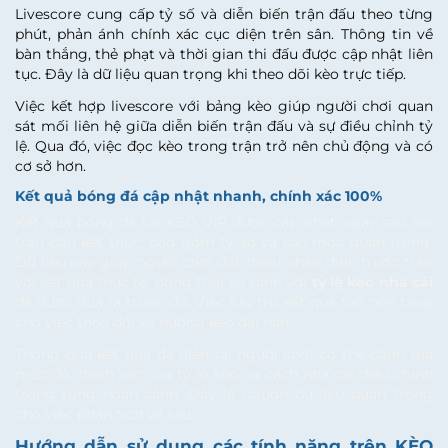
Livescore cung cấp tỷ số và diễn biến trận đấu theo từng
phút, phản ánh chính xác cục diện trên sân. Thông tin về
bàn thắng, thẻ phạt và thời gian thi đấu được cập nhật liên
tục. Đây là dữ liệu quan trọng khi theo dõi kèo trực tiếp.
Việc kết hợp livescore với bảng kèo giúp người chơi quan
sát mối liên hệ giữa diễn biến trận đấu và sự điều chỉnh tỷ
lệ. Qua đó, việc đọc kèo trong trận trở nên chủ động và có
cơ sở hơn.
Kết quả bóng đá cập nhật nhanh, chính xác 100%
Kết quả bóng đá tại KÈO VIP được cập nhật ngay sau khi
trận đấu kết thúc, bao gồm tỷ số và các mốc quan trọng.
Dữ liệu này giúp người chơi đối chiếu nhận định trước trận
với kết quả thực tế, đồng thời so sánh với
tỷ lệ kèo nhà cái
đã được đưa ra trước đó. Việc lưu trữ kết quả tạo nền tảng
cho việc theo dõi xu hướng kèo dài hạn.
Thông qua kết quả đã diễn ra, người chơi có thể đánh giá
mức độ chính xác của tỷ lệ kèo và cách nhà cái điều chỉnh
trong từng hoàn cảnh. Đây là nguồn dữ liệu quan trọng
cho việc phân tích về sau.
Hướng dẫn sử dụng các tính năng trên KÈO