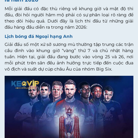
Mỗi giải đấu có đặc thù riêng về khung giờ và mật độ thi
đấu, đòi hỏi người hâm mộ phải có sự phân loại rõ ràng để
theo dõi hiệu quả. Dưới đây là lịch thi đấu từ những giải
đấu hàng đầu diễn ra trong năm 2026:
Lịch bóng đá Ngoại hạng Anh
Giải đấu số một xứ sở sương mù thường tập trung các trận
cầu đinh vào khung giờ “vàng” thứ 7 và chủ nhật hàng
tuần. Hiện tại, giải đấu đang bước vào vòng 25 và 26, nơi
mỗi phút trên sân đều ảnh hưởng trực tiếp đến cuộc đua
vô địch và suất dự cúp châu Âu của nhóm Big Six.