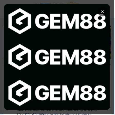
Bỏ
qua
×
nội
dung
Contents
[
hide
]
1
Lịch thi đấu bóng đá hôm nay | Xem lịch thi đấu tối nay
mới nhất
1.1
Lịch thi đấu bóng đá hôm nay cung cấp thông tin gì?
1.2
Tiện ích khi theo dõi lịch trực tiếp bóng đá tại KÈO VIP
1.2.1
Cập nhật dữ liệu bóng đá theo thời gian thực
1.2.2
Tích hợp cùng kênh phát sóng trực tiếp
1.2.3
Giao diện tối ưu cho cả người dùng di động
1.2.4
Đầy đủ thông tin về đội hình và trọng tài