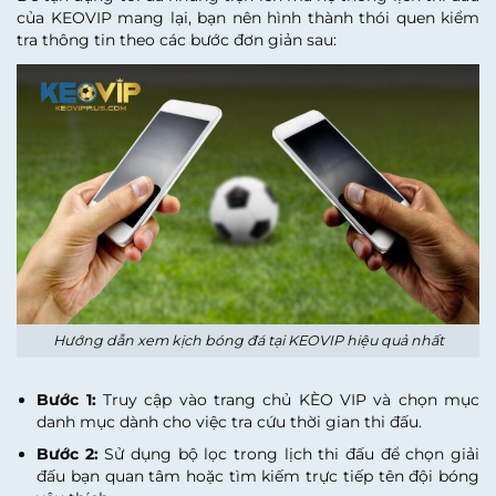
của KEOVIP mang lại, bạn nên hình thành thói quen kiểm
tra thông tin theo các bước đơn giản sau:
Hướng dẫn xem kịch bóng đá tại KEOVIP hiệu quả nhất
Bước 1:
Truy cập vào trang chủ KÈO VIP và chọn mục
danh mục dành cho việc tra cứu thời gian thi đấu.
Bước 2:
Sử dụng bộ lọc trong lịch thi đấu để chọn giải
đấu bạn quan tâm hoặc tìm kiếm trực tiếp tên đội bóng