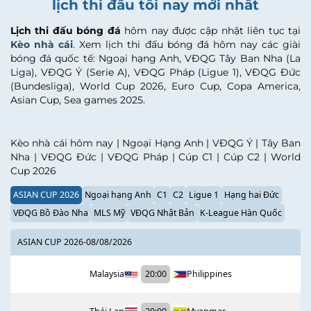
lịch thi đấu tối nay mới nhất
Lịch thi đấu bóng đá
hôm nay được cập nhật liên tục tại
Kèo nhà cái
. Xem lịch thi đấu bóng đá hôm nay các giài
bóng đá quốc tế: Ngoại hạng Anh, VĐQG Tây Ban Nha (La
Liga), VĐQG Ý (Serie A), VĐQG Pháp (Ligue 1), VĐQG Đức
(Bundesliga), World Cup 2026, Euro Cup, Copa America,
Asian Cup, Sea games 2025.
Kèo nhà cái hôm nay | Ngoại Hạng Anh | VĐQG Ý | Tây Ban
Nha | VĐQG Đức | VĐQG Pháp | Cúp C1 | Cúp C2 | World
Cup 2026
ASIAN CUP 2026
Ngoại hạng Anh
C1
C2
Ligue 1
Hạng hai Đức
VĐQG Bồ Đào Nha
MLS Mỹ
VĐQG Nhật Bản
K-League Hàn Quốc
ASIAN CUP 2026
-
08/08/2026
Malaysia
20:00
Philippines