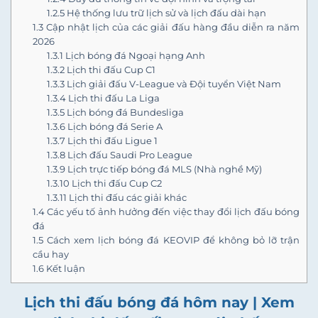
1.2.5
Hệ thống lưu trữ lịch sử và lịch đấu dài hạn
1.3
Cập nhật lịch của các giải đấu hàng đầu diễn ra năm
2026
1.3.1
Lịch bóng đá Ngoại hạng Anh
1.3.2
Lịch thi đấu Cup C1
1.3.3
Lịch giải đấu V-League và Đội tuyển Việt Nam
1.3.4
Lịch thi đấu La Liga
1.3.5
Lịch bóng đá Bundesliga
1.3.6
Lịch bóng đá Serie A
1.3.7
Lịch thi đấu Ligue 1
1.3.8
Lịch đấu Saudi Pro League
1.3.9
Lịch trực tiếp bóng đá MLS (Nhà nghề Mỹ)
1.3.10
Lịch thi đấu Cup C2
1.3.11
Lịch thi đấu các giải khác
1.4
Các yếu tố ảnh hưởng đến việc thay đổi lịch đấu bóng
đá
1.5
Cách xem lịch bóng đá KEOVIP để không bỏ lỡ trận
cầu hay
1.6
Kết luận
Lịch thi đấu bóng đá hôm nay | Xem