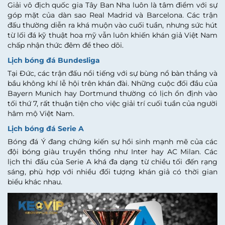
Giải vô địch quốc gia Tây Ban Nha luôn là tâm điểm với sự
góp mặt của dàn sao Real Madrid và Barcelona. Các trận
đấu thường diễn ra khá muộn vào cuối tuần, nhưng sức hút
từ lối đá kỹ thuật hoa mỹ vẫn luôn khiến khán giả Việt Nam
chấp nhận thức đêm để theo dõi.
Lịch bóng đá Bundesliga
Tại Đức, các trận đấu nổi tiếng với sự bùng nổ bàn thắng và
bầu không khí lễ hội trên khán đài. Những cuộc đối đầu của
Bayern Munich hay Dortmund thường có lịch ổn định vào
tối thứ 7, rất thuận tiện cho việc giải trí cuối tuần của người
hâm mộ Việt Nam.
Lịch bóng đá Serie A
Bóng đá Ý đang chứng kiến sự hồi sinh mạnh mẽ của các
đội bóng giàu truyền thống như Inter hay AC Milan. Các
lịch thi đấu của Serie A khá đa dạng từ chiều tối đến rạng
sáng, phù hợp với nhiều đối tượng khán giả có thời gian
biểu khác nhau.