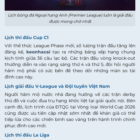
Lịch bóng đá Ngoại hạng Anh (Premier League) luôn là giải đấu
được mong chờ nhất
Lịch thi đấu Cup C1
Với thể thức League Phase mới, số lượng trận đấu tăng lên
đáng kể,
keonhacai
tạo ra những bảng xếp hạng chung
kịch tính giữa 36 câu lạc bộ. Các trận đấu vòng knock-out
thường diễn ra vào rạng sáng thứ 4 và thứ 5, đòi hỏi người
hâm mộ phải có sức bền để theo dõi những màn so tài
đỉnh cao này.
Lịch giải đấu V-League và Đội tuyển Việt Nam
Người hâm mộ nước nhà đang hướng về các trận derby
thủ đô và cuộc đua trụ hạng khốc liệt tại giải quốc nội. Bên
cạnh đó, lịch trình của ĐTQG tại Vòng loại World Cup 2026
cũng được ưu tiên cập nhật sớm nhất để khán giả có thể
tiếp lửa cho các chiến binh sao vàng trên hành trình chinh
phục đỉnh cao mới.
Lịch thi đấu La Liga