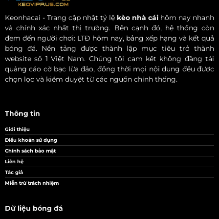
Keonhacai - Trang cập nhật tỷ lệ
kèo nhà cái
hôm nay nhanh
và chính xác nhất thị trường. Bên cạnh đó, hệ thống còn
đem đến người chơi: LTĐ hôm nay, bảng xếp hạng và kết quả
bóng đá. Nền tảng được thành lập mục tiêu trở thành
website số 1 Việt Nam. Chúng tôi cam kết không đăng tải
quảng cáo cờ bạc lừa đảo, đồng thời mọi nội dung đều được
chọn lọc và kiểm duyệt từ các nguồn chính thống.
Thông tin
Giới thiệu
Điều khoản sử dụng
Chính sách bảo mật
Liên hệ
Tác giả
Miễn trừ trách nhiệm
Dữ liệu bóng đá