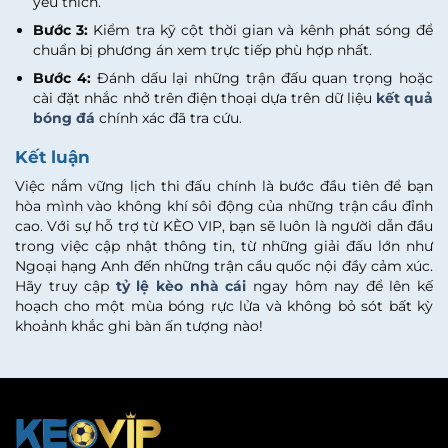
yêu thích.
Bước 3:
Kiểm tra kỹ cột thời gian và kênh phát sóng để
chuẩn bị phương án xem trực tiếp phù hợp nhất.
Bước 4:
Đánh dấu lại những trận đấu quan trọng hoặc
cài đặt nhắc nhở trên điện thoại dựa trên dữ liệu
kết quả
bóng đá
chính xác đã tra cứu.
Kết luận
Việc nắm vững lịch thi đấu chính là bước đầu tiên để bạn
hòa mình vào không khí sôi động của những trận cầu đỉnh
cao. Với sự hỗ trợ từ KÈO VIP, bạn sẽ luôn là người dẫn đầu
trong việc cập nhật thông tin, từ những giải đấu lớn như
Ngoại hạng Anh đến những trận cầu quốc nội đầy cảm xúc.
Hãy truy cập
tỷ lệ kèo nhà cái
ngay hôm nay để lên kế
hoạch cho một mùa bóng rực lửa và không bỏ sót bất kỳ
khoảnh khắc ghi bàn ấn tượng nào!