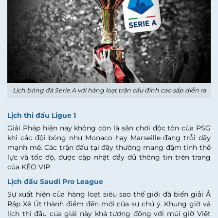
Lịch bóng đá Serie A với hàng loạt trận cầu đỉnh cao sắp diễn ra
Lịch thi đấu Ligue 1
Giải Pháp hiện nay không còn là sân chơi độc tôn của PSG
khi các đội bóng như Monaco hay Marseille đang trỗi dậy
mạnh mẽ. Các trận đấu tại đây thường mang đậm tính thể
lực và tốc độ, được cập nhật đầy đủ thông tin trên trang
của KÈO VIP.
Lịch đấu Saudi Pro League
Sự xuất hiện của hàng loạt siêu sao thế giới đã biến giải Ả
Rập Xê Út thành điểm đến mới của sự chú ý. Khung giờ và
lịch thi đấu của giải này khá tương đồng với múi giờ Việt